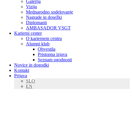
Galerija
Vizija
Mednarodno sodelovanje
Nagrade in dosežki
Diplomanti
AMBASADOR VSGT
Karierni center
O kariernem centru
Alumni klub
Obvestila
Pristopna izjava
Seznam ugodnosti
Novice in dogodki
Kontakt
Prijava
SLO
EN