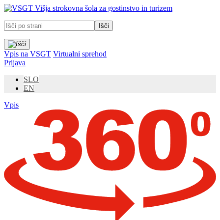
Prosimo,
Višja strokovna šola za gostinstvo in turizem
upoštevajte:
To
spletno
mesto
vključuje
Vpis na VSGT
Virtualni sprehod
sistem
Prijava
dostopnosti.
SLO
EN
Vpis