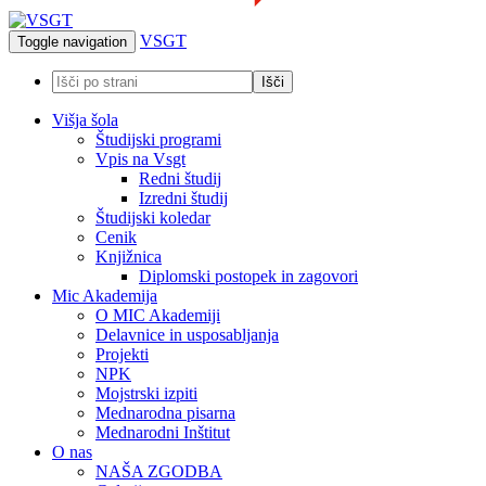
VSGT
Toggle navigation
Višja šola
Študijski programi
Vpis na Vsgt
Redni študij
Izredni študij
Študijski koledar
Cenik
Knjižnica
Diplomski postopek in zagovori
Mic Akademija
O MIC Akademiji
Delavnice in usposabljanja
Projekti
NPK
Mojstrski izpiti
Mednarodna pisarna
Mednarodni Inštitut
O nas
NAŠA ZGODBA