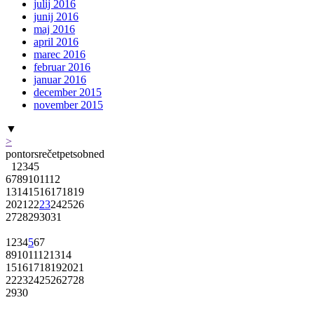
julij 2016
junij 2016
maj 2016
april 2016
marec 2016
februar 2016
januar 2016
december 2015
november 2015
▼
>
pon
tor
sre
čet
pet
sob
ned
1
2
3
4
5
6
7
8
9
10
11
12
13
14
15
16
17
18
19
20
21
22
23
24
25
26
27
28
29
30
31
1
2
3
4
5
6
7
8
9
10
11
12
13
14
15
16
17
18
19
20
21
22
23
24
25
26
27
28
29
30