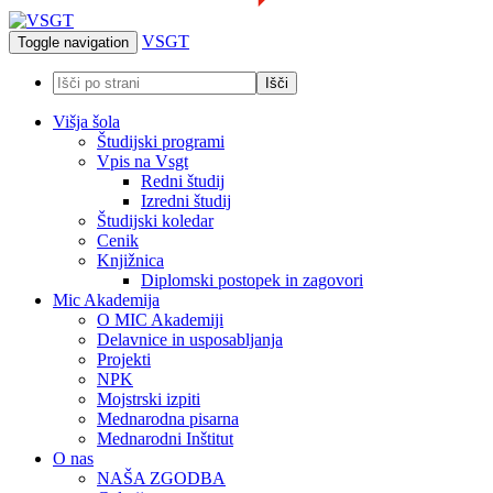
VSGT
Toggle navigation
Višja šola
Študijski programi
Vpis na Vsgt
Redni študij
Izredni študij
Študijski koledar
Cenik
Knjižnica
Diplomski postopek in zagovori
Mic Akademija
O MIC Akademiji
Delavnice in usposabljanja
Projekti
NPK
Mojstrski izpiti
Mednarodna pisarna
Mednarodni Inštitut
O nas
NAŠA ZGODBA