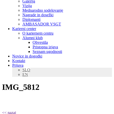
Galerija
Vizija
Mednarodno sodelovanje
Nagrade in dosežki
Diplomanti
AMBASADOR VSGT
Karierni center
O kariernem centru
Alumni klub
Obvestila
Pristopna izjava
Seznam ugodnosti
Novice in dogodki
Kontakt
Prijava
SLO
EN
IMG_5812
<< nazaj