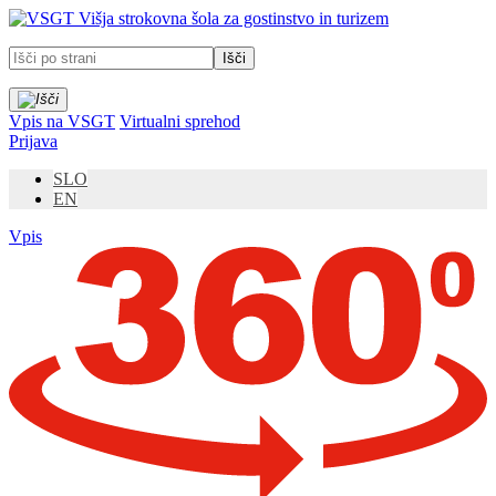
Prosimo,
Višja strokovna šola za gostinstvo in turizem
upoštevajte:
To
spletno
mesto
vključuje
Vpis na VSGT
Virtualni sprehod
sistem
Prijava
dostopnosti.
SLO
EN
Vpis