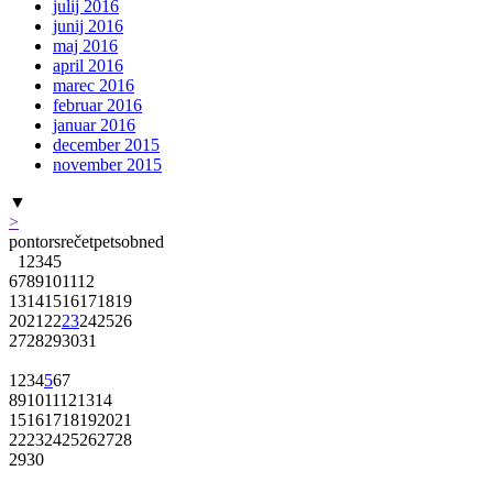
julij 2016
junij 2016
maj 2016
april 2016
marec 2016
februar 2016
januar 2016
december 2015
november 2015
▼
>
pon
tor
sre
čet
pet
sob
ned
1
2
3
4
5
6
7
8
9
10
11
12
13
14
15
16
17
18
19
20
21
22
23
24
25
26
27
28
29
30
31
1
2
3
4
5
6
7
8
9
10
11
12
13
14
15
16
17
18
19
20
21
22
23
24
25
26
27
28
29
30