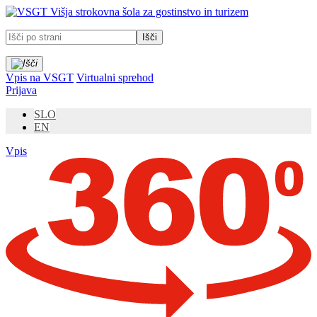
Prosimo,
Višja strokovna šola za gostinstvo in turizem
upoštevajte:
To
spletno
mesto
vključuje
Vpis na VSGT
Virtualni sprehod
sistem
Prijava
dostopnosti.
SLO
EN
Vpis