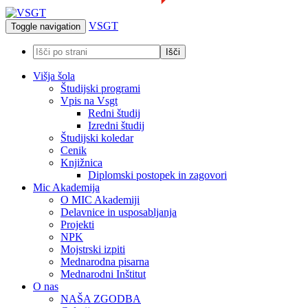
VSGT
Toggle navigation
Višja šola
Študijski programi
Vpis na Vsgt
Redni študij
Izredni študij
Študijski koledar
Cenik
Knjižnica
Diplomski postopek in zagovori
Mic Akademija
O MIC Akademiji
Delavnice in usposabljanja
Projekti
NPK
Mojstrski izpiti
Mednarodna pisarna
Mednarodni Inštitut
O nas
NAŠA ZGODBA