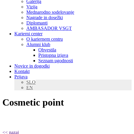
Galerija
Vizija
Mednarodno sodelovanje
Nagrade in dosežki
Diplomanti
AMBASADOR VSGT
Karierni center
O kariernem centru
Alumni klub
Obvestila
Pristopna izjava
Seznam ugodnosti
Novice in dogodki
Kontakt
Prijava
SLO
EN
Cosmetic point
<< nazaj