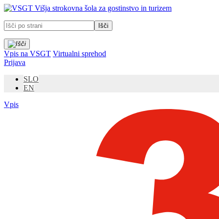
Prosimo,
Višja strokovna šola za gostinstvo in turizem
upoštevajte:
To
spletno
mesto
vključuje
Vpis na VSGT
Virtualni sprehod
sistem
Prijava
dostopnosti.
Pritisnite
SLO
Control-
EN
F11,
da
Vpis
prilagodite
spletno
mesto
slabovidnim,
ki
uporabljajo
bralnik
zaslona;
Pritisnite
Control-
F10,
da
odprete