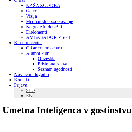
O nas
NAŠA ZGODBA
Galerija
Vizija
Mednarodno sodelovanje
Nagrade in dosežki
Diplomanti
AMBASADOR VSGT
Karierni center
O kariernem centru
Alumni klub
Obvestila
Pristopna izjava
Seznam ugodnosti
Novice in dogodki
Kontakt
Prijava
SLO
EN
Umetna Inteligenca v gostinstvu,