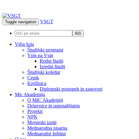
VSGT
Toggle navigation
Višja šola
Študijski programi
Vpis na Vsgt
Redni študij
Izredni študij
Študijski koledar
Cenik
Knjižnica
Diplomski postopek in zagovori
Mic Akademija
O MIC Akademiji
Delavnice in usposabljanja
Projekti
NPK
Mojstrski izpiti
Mednarodna pisarna
Mednarodni Inštitut