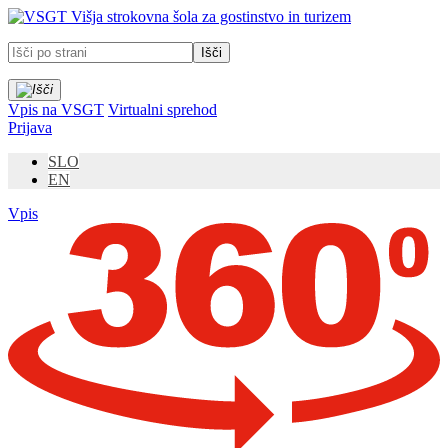
Prosimo,
Višja strokovna šola za gostinstvo in turizem
upoštevajte:
To
spletno
mesto
vključuje
Vpis na VSGT
Virtualni sprehod
sistem
Prijava
dostopnosti.
SLO
EN
Vpis