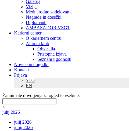
Galerija
Vizija
Mednarodno sodelovanje
Nagrade in dosežki
Diplomanti
AMBASADOR VSGT
Karierni center
O kariernem centru
Alumni klub
Obvestila
Pristopna izjava
Seznam ugodnosti
Novice in dogodki
Kontakt
Prijava
SLO
EN
Žal nimate dovoljenja za ogled te vsebine.
<
julij 2026
julij 2026
junij 2026