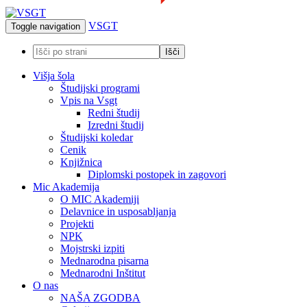
VSGT
Toggle navigation
Višja šola
Študijski programi
Vpis na Vsgt
Redni študij
Izredni študij
Študijski koledar
Cenik
Knjižnica
Diplomski postopek in zagovori
Mic Akademija
O MIC Akademiji
Delavnice in usposabljanja
Projekti
NPK
Mojstrski izpiti
Mednarodna pisarna
Mednarodni Inštitut
O nas
NAŠA ZGODBA