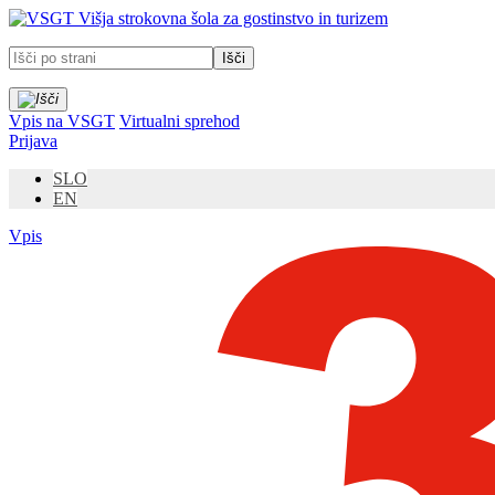
Prosimo,
Višja strokovna šola za gostinstvo in turizem
upoštevajte:
To
spletno
mesto
vključuje
Vpis na VSGT
Virtualni sprehod
sistem
Prijava
dostopnosti.
Pritisnite
SLO
Control-
EN
F11,
da
Vpis
prilagodite
spletno
mesto
slabovidnim,
ki
uporabljajo
bralnik
zaslona;
Pritisnite
Control-
F10,
da
odprete