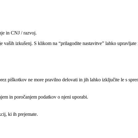
je in CNJ / razvoj.
e vaših izkušenj. S klikom na “prilagodite nastavitve” lahko upravljate z
rez piškotkov ne more pravilno delovati in jih lahko izključite le s spr
anjem in poročanjem podatkov o njeni uporabi.
ij, ki ih prejemate.