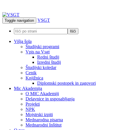
VSGT
Toggle navigation
Višja šola
Študijski programi
Vpis na Vsgt
Redni študij
Izredni študij
Študijski koledar
Cenik
Knjižnica
Diplomski postopek in zagovori
Mic Akademija
O MIC Akademiji
Delavnice in usposabljanja
Projekti
NPK
Mojstrski izpiti
Mednarodna pisarna
Mednarodni Inštitut