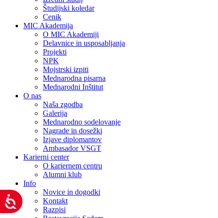
Študijski koledar
Cenik
MIC Akademija
O MIC Akademiji
Delavnice in usposabljanja
Projekti
NPK
Mojstrski izpiti
Mednarodna pisarna
Mednarodni Inštitut
O nas
Naša zgodba
Galerija
Mednarodno sodelovanje
Nagrade in dosežki
Izjave diplomantov
Ambasador VSGT
Karierni center
O kariernem centru
Alumni klub
Info
Novice in dogodki
Dostopnost
Kontakt
Razpisi