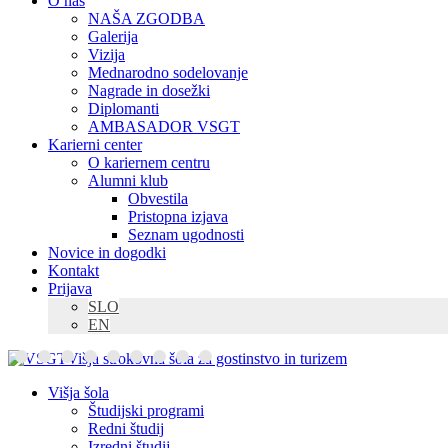
O nas
NAŠA ZGODBA
Galerija
Vizija
Mednarodno sodelovanje
Nagrade in dosežki
Diplomanti
AMBASADOR VSGT
Karierni center
O kariernem centru
Alumni klub
Obvestila
Pristopna izjava
Seznam ugodnosti
Novice in dogodki
Kontakt
Prijava
SLO
EN
Višja strokovna šola za gostinstvo in turizem
Višja šola
Študijski programi
Redni študij
Izredni študij