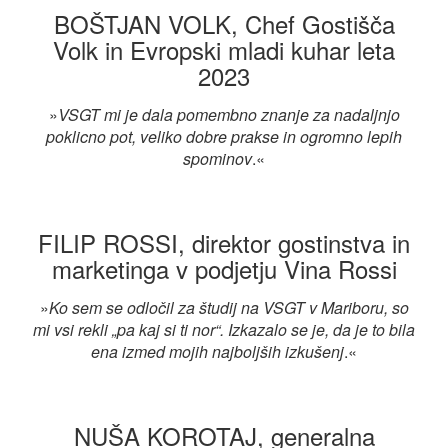
BOŠTJAN VOLK, Chef Gostišča
Volk in Evropski mladi kuhar leta
2023
»
VSGT mi je dala pomembno znanje za nadaljnjo
poklicno pot, veliko dobre prakse in ogromno lepih
spominov
.«
FILIP ROSSI, direktor gostinstva in
marketinga v podjetju Vina Rossi
»
Ko sem se odločil za študij na VSGT v Mariboru, so
mi vsi rekli „pa kaj si ti nor“. Izkazalo se je, da je to bila
ena izmed mojih najboljših izkušenj
.«
NUŠA KOROTAJ, generalna