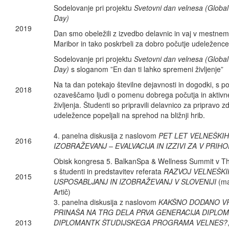
Sodelovanje pri projektu
Svetovni dan velnesa (Global
Day)
2019
Dan smo obeležili z izvedbo delavnic in vaj v mestne
Maribor in tako poskrbeli za dobro počutje udeležence
Sodelovanje pri projektu
Svetovni dan velnesa (Global
Day)
s sloganom ”En dan ti lahko spremeni življenje”
Na ta dan potekajo številne dejavnosti in dogodki, s p
2018
ozaveščamo ljudi o pomenu dobrega počutja in aktivn
življenja. Študenti so pripravili delavnico za pripravo zd
udeležence popeljali na sprehod na bližnji hrib.
4. panelna diskusija z naslovom
PET LET VELNEŠKIH
2016
IZOBRAŽEVANJ – EVALVACIJA IN IZZIVI ZA V PRIH
Obisk kongresa 5. BalkanSpa & Wellness Summit v T
s študenti in predstavitev referata
RAZVOJ VELNEŠKI
2015
USPOSABLJANJ IN IZOBRAŽEVANJ V SLOVENIJI
(ma
Artič)
3. panelna diskusija z naslovom
KAKŠNO DODANO V
PRINAŠA NA TRG DELA PRVA GENERACIJA DIPLOM
2013
DIPLOMANTK ŠTUDIJSKEGA PROGRAMA VELNES?