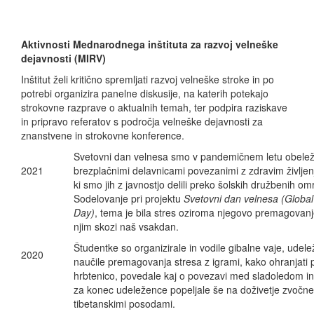
Aktivnosti Mednarodnega inštituta za razvoj velneške
dejavnosti (MIRV)
Inštitut želi kritično spremljati razvoj velneške stroke in po
potrebi organizira panelne diskusije, na katerih potekajo
strokovne razprave o aktualnih temah, ter podpira raziskave
in pripravo referatov s področja velneške dejavnosti za
znanstvene in strokovne konference.
Svetovni dan velnesa smo v pandemičnem letu obeležili
2021
brezplačnimi delavnicami povezanimi z zdravim življen
ki smo jih z javnostjo delili preko šolskih družbenih omr
Sodelovanje pri projektu
Svetovni dan velnesa (Global
Day)
, tema je bila stres oziroma njegovo premagovanje 
njim skozi naš vsakdan.
Študentke so organizirale in vodile gibalne vaje, udel
2020
naučile premagovanja stresa z igrami, kako ohranjati
hrbtenico, povedale kaj o povezavi med sladoledom in
za konec udeležence popeljale še na doživetje zvočne
tibetanskimi posodami.