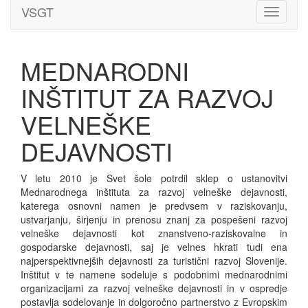
VSGT
Toggle
navigati
MEDNARODNI
INŠTITUT ZA RAZVOJ
VELNEŠKE
DEJAVNOSTI
V letu 2010 je Svet šole potrdil sklep o ustanovitvi
Mednarodnega inštituta za razvoj velneške dejavnosti,
katerega osnovni namen je predvsem v raziskovanju,
ustvarjanju, širjenju in prenosu znanj za pospešeni razvoj
velneške dejavnosti kot znanstveno-raziskovalne in
gospodarske dejavnosti, saj je velnes hkrati tudi ena
najperspektivnejših dejavnosti za turistični razvoj Slovenije.
Inštitut v te namene sodeluje s podobnimi mednarodnimi
organizacijami za razvoj velneške dejavnosti in v ospredje
postavlja sodelovanje in dolgoročno partnerstvo z Evropskim