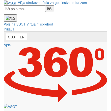
Prosimo,
Višja strokovna šola za gostinstvo in turizem
upoštevajte:
To
spletno
mesto
Vpis na VSGT
Virtualni sprehod
vključuje
Prijava
sistem
SLO
EN
dostopnosti.
Vpis