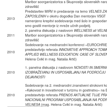
Maribor soorganizatorica s Skupnostjo slovenskih nar
zdravilišč
Predstavitev MIRV in predavanje na temo
VELNES ZA
ZAPOSLENIH
v okviru dogodka Dan mentorjev VSGT M
2013
namenjeno krepitvi sodelovanja med šolo in gospodar
smo gostili mentorje iz mreže učnih podjetij.
2. panelna diskusija z naslovom
WELLNESS ali VELN
2011
Maribor soorganizatorica s Skupnostjo slovenskih nar
zdravilišč
Sodelovanje na mednarodni konferenci »EUROCHRIE
predstavitvijo referata
INNOVATIVE APPROACH TOW
2010
APPLIED WELLNESS EDUCATION: CASE OF SLOVE
Helena Cvikl in mag. Nataša Artič)
1. panelna diskusija z naslovom
NOVOSTI IN SMERN
2010
IZOBRAŽEVANJ IN USPOSABLJANJ NA PODROČJU
DEJAVNOSTI
Sodelovanje na 2. mednarodni znanstveni strokovni k
»Kakovost in inovativnost v turizmu in gostinstvu« na 
2010
predstavitvijo referata
PRENOS AKTUALNE TUJE PRA
NACIONALNI PROGRAM USPOSABLJANJA NA POD
VELNESA
(mag. Helena Cvikl in mag. Nataša Artič)