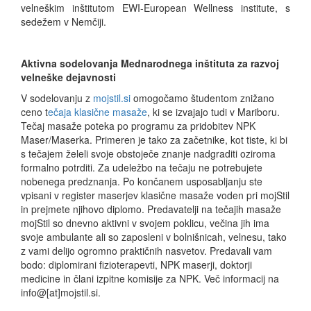
velneškim inštitutom EWI-European Wellness institute, s
sedežem v Nemčiji.
Aktivna sodelovanja Mednarodnega inštituta za razvoj
velneške dejavnosti
V sodelovanju z
mojstil.si
omogočamo študentom znižano
ceno t
ečaja klasične masaže
, ki se izvajajo tudi v Mariboru.
Tečaj masaže poteka po programu za pridobitev NPK
Maser/Maserka. Primeren je tako za začetnike, kot tiste, ki bi
s tečajem želeli svoje obstoječe znanje nadgraditi oziroma
formalno potrditi. Za udeležbo na tečaju ne potrebujete
nobenega predznanja. Po končanem usposabljanju ste
vpisani v register maserjev klasične masaže voden pri mojStil
in prejmete njihovo diplomo. Predavatelji na tečajih masaže
mojStil so dnevno aktivni v svojem poklicu, večina jih ima
svoje ambulante ali so zaposleni v bolnišnicah, velnesu, tako
z vami delijo ogromno praktičnih nasvetov. Predavali vam
bodo: diplomirani fizioterapevti, NPK maserji, doktorji
medicine in člani izpitne komisije za NPK. Več informacij na
info@[at]mojstil.si.