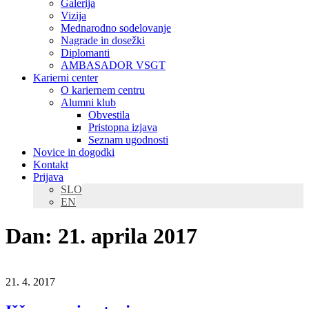
Galerija
Vizija
Mednarodno sodelovanje
Nagrade in dosežki
Diplomanti
AMBASADOR VSGT
Karierni center
O kariernem centru
Alumni klub
Obvestila
Pristopna izjava
Seznam ugodnosti
Novice in dogodki
Kontakt
Prijava
SLO
EN
Dan:
21. aprila 2017
21. 4. 2017