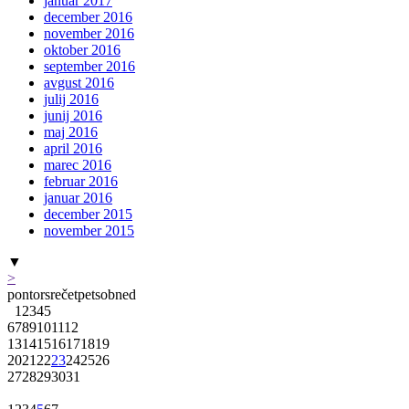
januar 2017
december 2016
november 2016
oktober 2016
september 2016
avgust 2016
julij 2016
junij 2016
maj 2016
april 2016
marec 2016
februar 2016
januar 2016
december 2015
november 2015
▼
>
pon
tor
sre
čet
pet
sob
ned
1
2
3
4
5
6
7
8
9
10
11
12
13
14
15
16
17
18
19
20
21
22
23
24
25
26
27
28
29
30
31