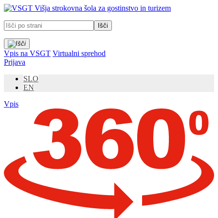
Prosimo,
Višja strokovna šola za gostinstvo in turizem
upoštevajte:
To
spletno
mesto
vključuje
Vpis na VSGT
Virtualni sprehod
sistem
Prijava
dostopnosti.
SLO
EN
Vpis