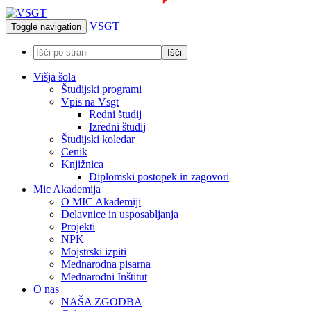
VSGT
Toggle navigation
Višja šola
Študijski programi
Vpis na Vsgt
Redni študij
Izredni študij
Študijski koledar
Cenik
Knjižnica
Diplomski postopek in zagovori
Mic Akademija
O MIC Akademiji
Delavnice in usposabljanja
Projekti
NPK
Mojstrski izpiti
Mednarodna pisarna
Mednarodni Inštitut
O nas
NAŠA ZGODBA