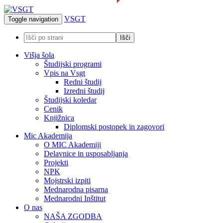
VSGT
Toggle navigation
Višja šola
Študijski programi
Vpis na Vsgt
Redni študij
Izredni študij
Študijski koledar
Cenik
Knjižnica
Diplomski postopek in zagovori
Mic Akademija
O MIC Akademiji
Delavnice in usposabljanja
Projekti
NPK
Mojstrski izpiti
Mednarodna pisarna
Mednarodni Inštitut
O nas
NAŠA ZGODBA