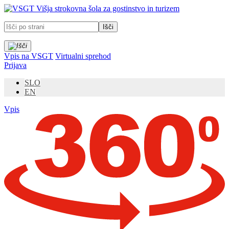
Prosimo,
Višja strokovna šola za gostinstvo in turizem
upoštevajte:
To
spletno
mesto
vključuje
Vpis na VSGT
Virtualni sprehod
sistem
Prijava
dostopnosti.
SLO
EN
Vpis