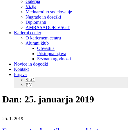
Galerija
Vizija
Mednarodno sodelovanje
Nagrade in dosežki
Diplomanti
AMBASADOR VSGT
Karierni center
O kariernem centru
Alumni klub
Obvestila
Pristopna izjava
Seznam ugodnosti
Novice in dogodki
Kontakt
Prijava
SLO
EN
Dan:
25. januarja 2019
25. 1. 2019