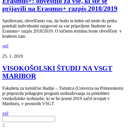
Erasmus+: obvestilo za vse, ki ste se
prijavili na Erasmus+ razpis 2018/2019
Spoštovani, obveščamo vas, da bodo ta teden od srede do petka
potekali individualni razgovori za vse prijavljene študente na
Erasmus+ razpis 2018/2019. O točnem terminu boste obveščeni v
kratkem zato
več
25. 1. 2019
VISOKOŠOLSKI ŠTUDIJ NA VSGT
MARIBOR
Fakulteta za turistične študije – Turistica (Univerza na Primorskem)
je pripravila prilagojen program izobraževanja za pridobitev
visokošolske izobrazbe, ki se bo jeseni 2019 začel izvajati v
Mariboru, v prostorih VSGT
več
<