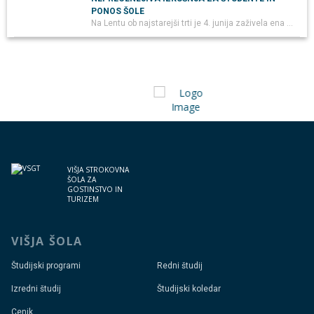
PONOS ŠOLE
Na Lentu ob najstarejši trti je 4. junija zaživela ena …
VIŠJA STROKOVNA
ŠOLA ZA
GOSTINSTVO IN
TURIZEM
VIŠJA ŠOLA
Študijski programi
Redni študij
Izredni študij
Študijski koledar
Cenik