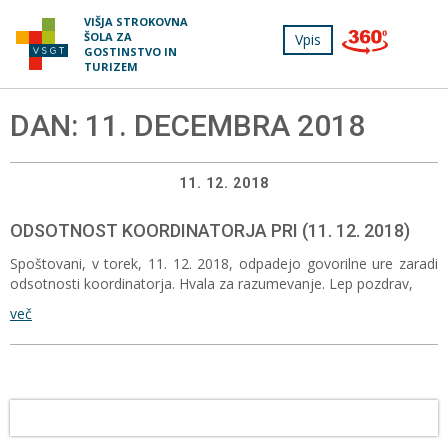
Prosimo,
VIŠJA STROKOVNA
upoštevajte:
ŠOLA ZA
Vpis
Tog
To
GOSTINSTVO IN
navi
TURIZEM
spletno
mesto
vključuje
DAN:
11. DECEMBRA 2018
sistem
dostopnosti.
11. 12. 2018
ODSOTNOST KOORDINATORJA PRI (11. 12. 2018)
Spoštovani, v torek, 11. 12. 2018, odpadejo govorilne ure zaradi
odsotnosti koordinatorja. Hvala za razumevanje. Lep pozdrav,
več