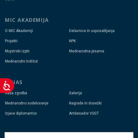
MIC AKADEMIJA
O MIC Akademiji
Delavnice in usposabljanja
Projekti
NPK
Mojstrski izpiti
Mednarodna pisarna
Mednarodni Inštitut
O NAS
Dostopnost
Naša zgodba
Galerija
Mednarodno sodelovanje
Nagrade in dosežki
Izjave diplomantov
Ambasador VSGT
KARIERNI CENTER