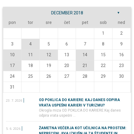
DECEMBER 2018
▼
pon
tor
sre
čet
pet
sob
ned
1
2
3
4
5
6
7
8
9
10
11
12
13
14
15
16
17
18
19
20
21
22
23
24
25
26
27
28
29
30
31
OD POKLICA DO KARIERE: KAJ DANES ODPIRA
23. 7. 2026
VRATA USPEŠNI KARIERI V TURIZMU?
Okrogla miza OD POKLICA DO KARIERE:Kaj danes
odpira vrata uspešni …
ŽAMETNA VEČERJA KOT UČILNICA NA PROSTEM:
5. 6. 2026
NEPRECENLJIVA IZKUŠNJA ZA ŠTUDENTE IN