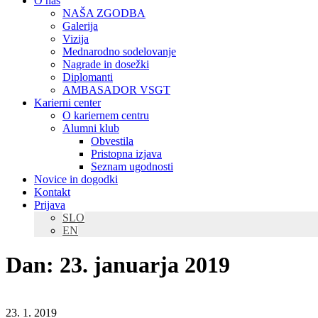
O nas
NAŠA ZGODBA
Galerija
Vizija
Mednarodno sodelovanje
Nagrade in dosežki
Diplomanti
AMBASADOR VSGT
Karierni center
O kariernem centru
Alumni klub
Obvestila
Pristopna izjava
Seznam ugodnosti
Novice in dogodki
Kontakt
Prijava
SLO
EN
Dan:
23. januarja 2019
23. 1. 2019