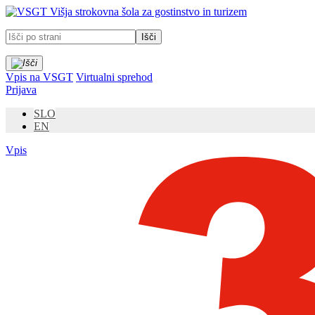
Prosimo,
Višja strokovna šola za gostinstvo in turizem
upoštevajte:
To
spletno
mesto
vključuje
Vpis na VSGT
Virtualni sprehod
sistem
Prijava
dostopnosti.
Pritisnite
SLO
Control-
EN
F11,
da
Vpis
prilagodite
spletno
mesto
slabovidnim,
ki
uporabljajo
bralnik
zaslona;
Pritisnite
Control-
F10,
da
odprete