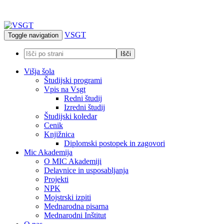
VSGT
Toggle navigation
Višja šola
Študijski programi
Vpis na Vsgt
Redni študij
Izredni študij
Študijski koledar
Cenik
Knjižnica
Diplomski postopek in zagovori
Mic Akademija
O MIC Akademiji
Delavnice in usposabljanja
Projekti
NPK
Mojstrski izpiti
Mednarodna pisarna
Mednarodni Inštitut