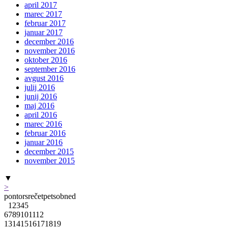
april 2017
marec 2017
februar 2017
januar 2017
december 2016
november 2016
oktober 2016
september 2016
avgust 2016
julij 2016
junij 2016
maj 2016
april 2016
marec 2016
februar 2016
januar 2016
december 2015
november 2015
▼
>
pon
tor
sre
čet
pet
sob
ned
1
2
3
4
5
6
7
8
9
10
11
12
13
14
15
16
17
18
19