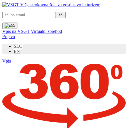
Prosimo,
Višja strokovna šola za gostinstvo in turizem
upoštevajte:
To
spletno
mesto
vključuje
Vpis na VSGT
Virtualni sprehod
sistem
Prijava
dostopnosti.
SLO
EN
Vpis