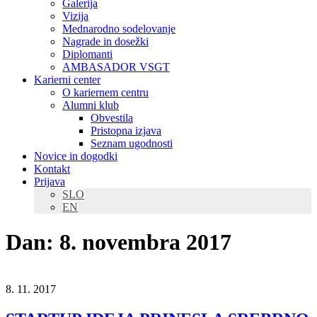
Galerija
Vizija
Mednarodno sodelovanje
Nagrade in dosežki
Diplomanti
AMBASADOR VSGT
Karierni center
O kariernem centru
Alumni klub
Obvestila
Pristopna izjava
Seznam ugodnosti
Novice in dogodki
Kontakt
Prijava
SLO
EN
Dan:
8. novembra 2017
8. 11. 2017