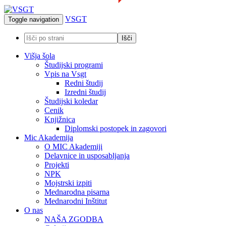
VSGT
Toggle navigation
Višja šola
Študijski programi
Vpis na Vsgt
Redni študij
Izredni študij
Študijski koledar
Cenik
Knjižnica
Diplomski postopek in zagovori
Mic Akademija
O MIC Akademiji
Delavnice in usposabljanja
Projekti
NPK
Mojstrski izpiti
Mednarodna pisarna
Mednarodni Inštitut
O nas
NAŠA ZGODBA