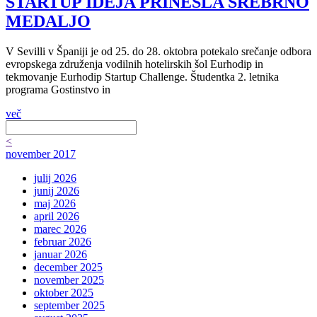
STARTUP IDEJA PRINESLA SREBRNO
MEDALJO
V Sevilli v Španiji je od 25. do 28. oktobra potekalo srečanje odbora
evropskega združenja vodilnih hotelirskih šol Eurhodip in
tekmovanje Eurhodip Startup Challenge. Študentka 2. letnika
programa Gostinstvo in
več
<
november 2017
julij 2026
junij 2026
maj 2026
april 2026
marec 2026
februar 2026
januar 2026
december 2025
november 2025
oktober 2025
september 2025