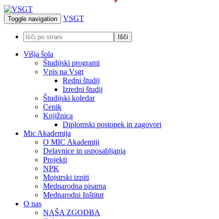
VSGT
Toggle navigation
Višja šola
Študijski programi
Vpis na Vsgt
Redni študij
Izredni študij
Študijski koledar
Cenik
Knjižnica
Diplomski postopek in zagovori
Mic Akademija
O MIC Akademiji
Delavnice in usposabljanja
Projekti
NPK
Mojstrski izpiti
Mednarodna pisarna
Mednarodni Inštitut
O nas
NAŠA ZGODBA