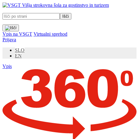
Prosimo,
Višja strokovna šola za gostinstvo in turizem
upoštevajte:
To
spletno
mesto
vključuje
Vpis na VSGT
Virtualni sprehod
sistem
Prijava
dostopnosti.
SLO
EN
Vpis