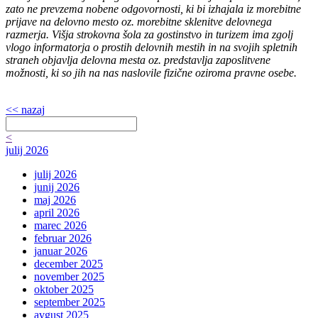
zato ne prevzema nobene odgovornosti, ki bi izhajala iz morebitne
prijave na delovno mesto oz. morebitne sklenitve delovnega
razmerja. Višja strokovna šola za gostinstvo in turizem ima zgolj
vlogo informatorja o prostih delovnih mestih in na svojih spletnih
straneh objavlja delovna mesta oz. predstavlja zaposlitvene
možnosti, ki so jih na nas naslovile fizične oziroma pravne osebe.
<< nazaj
<
julij 2026
julij 2026
junij 2026
maj 2026
april 2026
marec 2026
februar 2026
januar 2026
december 2025
november 2025
oktober 2025
september 2025
avgust 2025