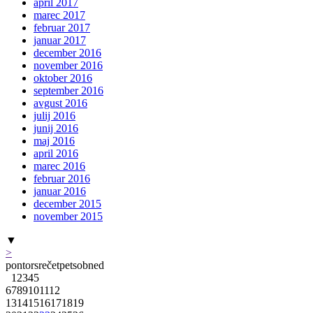
april 2017
marec 2017
februar 2017
januar 2017
december 2016
november 2016
oktober 2016
september 2016
avgust 2016
julij 2016
junij 2016
maj 2016
april 2016
marec 2016
februar 2016
januar 2016
december 2015
november 2015
▼
>
pon
tor
sre
čet
pet
sob
ned
1
2
3
4
5
6
7
8
9
10
11
12
13
14
15
16
17
18
19