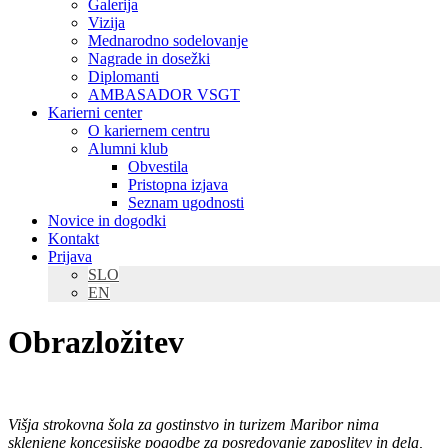
Galerija
Vizija
Mednarodno sodelovanje
Nagrade in dosežki
Diplomanti
AMBASADOR VSGT
Karierni center
O kariernem centru
Alumni klub
Obvestila
Pristopna izjava
Seznam ugodnosti
Novice in dogodki
Kontakt
Prijava
SLO
EN
Obrazložitev
Višja strokovna šola za gostinstvo in turizem Maribor nima
sklenjene koncesijske pogodbe za posredovanje zaposlitev in dela,