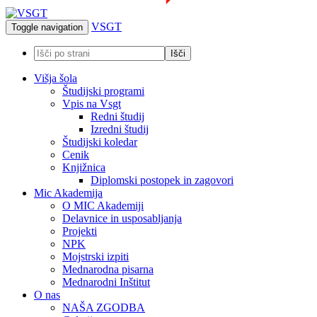
VSGT
Toggle navigation
Višja šola
Študijski programi
Vpis na Vsgt
Redni študij
Izredni študij
Študijski koledar
Cenik
Knjižnica
Diplomski postopek in zagovori
Mic Akademija
O MIC Akademiji
Delavnice in usposabljanja
Projekti
NPK
Mojstrski izpiti
Mednarodna pisarna
Mednarodni Inštitut
O nas
NAŠA ZGODBA