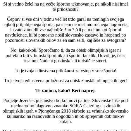
Si si vedno želel na največje športno tekmovanje, pa nikoli nisi imel
te priložnosti?
Čeprav si vse dni v tednu več let trdo garal na treningih svojega
najbolj priljubljenega športa, pa s tem ne mislimo ročnega nogometa,
in zato zamudil vse najboljše žure? Ali pa recimo kot športni
navdušenec, ki bi ponosno nosil slovensko zastavo in hrepenel po
pozornosti slovenskih orlov za en sam selfi, kaj šele za avtogram?
No, kakorkoli. Sporočamo ti, da za obisk olimpijskih iger ni
potrebno biti vrhunski športnik ali športni fanatik. Dovolj je, če si
»samo« študent gostinske ali turistične smeri.
To je tvoja edinstvena priložnost za vstop v srce športa!
To je tvoja edinstvena priložnost za obisk zimskih olimpijskih iger!
Te zanima, kako? Beri naprej.
Podjetje Jezeršek gostinstvo bo kot novi partner Slovenske hiše pod
mednarodno blagovno znamko SORA Catering na zimskih
olimpijskih igrah v Pjongčangu 2018 skrbelo za vrhunsko slovensko
kulinariko na raznovrstnih dogodkih in ob sprejemih dobitnikov
kolajn.