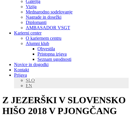
Galerija
Vizija
Mednarodno sodelovanje
Nagrade in dosežki
Diplomanti
AMBASADOR VSGT
Karierni center
O kariernem centru
Alumni klub
Obvestila
Pristopna izjava
Seznam ugodnosti
Novice in dogodki
Kontakt
Prijava
SLO
EN
Z JEZERŠKI V SLOVENSKO
HIŠO 2018 V PJONGČANG