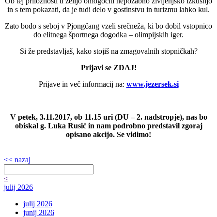
Ob tej priložnosti ti želijo omogočiti nepozabno življenjsko izkušnjo
in s tem pokazati, da je tudi delo v gostinstvu in turizmu lahko kul.
Zato bodo s seboj v Pjongčang vzeli srečneža, ki bo dobil vstopnico
do elitnega športnega dogodka – olimpijskih iger.
Si že predstavljaš, kako stojiš na zmagovalnih stopničkah?
Prijavi se ZDAJ!
Prijave in več informacij na:
www.jezersek.si
V petek, 3.11.2017, ob 11.15 uri (DU – 2. nadstropje), nas bo
obiskal g. Luka Rusić in nam podrobno predstavil zgoraj
opisano akcijo. Se vidimo!
<< nazaj
<
julij 2026
julij 2026
junij 2026