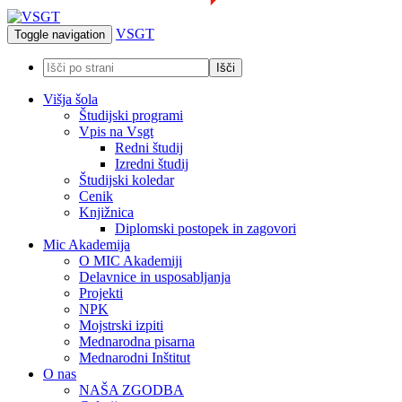
VSGT
Toggle navigation
Višja šola
Študijski programi
Vpis na Vsgt
Redni študij
Izredni študij
Študijski koledar
Cenik
Knjižnica
Diplomski postopek in zagovori
Mic Akademija
O MIC Akademiji
Delavnice in usposabljanja
Projekti
NPK
Mojstrski izpiti
Mednarodna pisarna
Mednarodni Inštitut
O nas
NAŠA ZGODBA