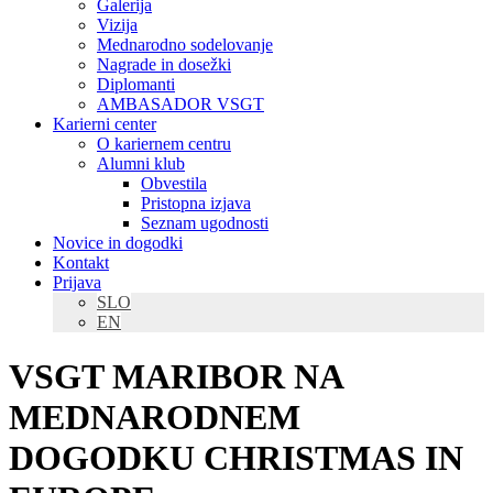
Galerija
Vizija
Mednarodno sodelovanje
Nagrade in dosežki
Diplomanti
AMBASADOR VSGT
Karierni center
O kariernem centru
Alumni klub
Obvestila
Pristopna izjava
Seznam ugodnosti
Novice in dogodki
Kontakt
Prijava
SLO
EN
VSGT MARIBOR NA
MEDNARODNEM
DOGODKU CHRISTMAS IN