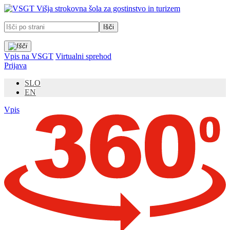
Prosimo,
Višja strokovna šola za gostinstvo in turizem
upoštevajte:
To
spletno
mesto
vključuje
Vpis na VSGT
Virtualni sprehod
sistem
Prijava
dostopnosti.
SLO
EN
Vpis