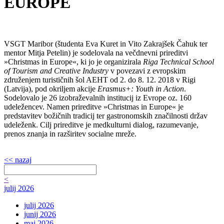
EUROPE
VSGT Maribor (študenta Eva Kuret in Vito Zakrajšek Čahuk ter
mentor Mitja Petelin) je sodelovala na večdnevni prireditvi
»Christmas in Europe«, ki jo je organizirala
Riga Technical School
of Tourism and Creative Industry
v povezavi z evropskim
združenjem turističnih šol AEHT od 2. do 8. 12. 2018 v Rigi
(Latvija), pod okriljem akcije
Erasmus+: Youth in Action
.
Sodelovalo je 26 izobraževalnih institucij iz Evrope oz. 160
udeležencev. Namen prireditve »Christmas in Europe« je
predstavitev božičnih tradicij ter gastronomskih značilnosti držav
udeleženk. Cilj prireditve je medkulturni dialog, razumevanje,
prenos znanja in razširitev socialne mreže.
<< nazaj
<
julij 2026
julij 2026
junij 2026
maj 2026