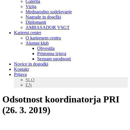
Galerija
Vizija
Mednarodno sodelovanje
Nagrade in dosežki
Diplomanti
AMBASADOR VSGT
Karierni center
O kariernem centru
Alumni klub
Obvestila
Pristopna izjava
Seznam ugodnosti
Novice in dogodki
Kontakt
Prijava
SLO
EN
Odsotnost koordinatorja PRI
(26. 3. 2019)