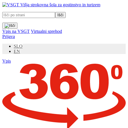
Prosimo,
Višja strokovna šola za gostinstvo in turizem
upoštevajte:
To
spletno
mesto
vključuje
Vpis na VSGT
Virtualni sprehod
sistem
Prijava
dostopnosti.
SLO
EN
Vpis