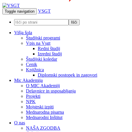
VSGT
Toggle navigation
Višja šola
Študijski programi
Vpis na Vsgt
Redni študij
Izredni študij
Študijski koledar
Cenik
Knjižnica
Diplomski postopek in zagovori
Mic Akademija
O MIC Akademiji
Delavnice in usposabljanja
Projekti
NPK
Mojstrski izpiti
Mednarodna pisarna
Mednarodni Inštitut
O nas
NAŠA ZGODBA