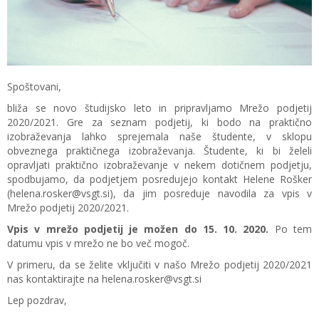
Spoštovani,
bliža se novo študijsko leto in pripravljamo Mrežo podjetij
2020/2021. Gre za seznam podjetij, ki bodo na praktično
izobraževanja lahko sprejemala naše študente, v sklopu
obveznega praktičnega izobraževanja. Študente, ki bi želeli
opravljati praktično izobraževanje v nekem dotičnem podjetju,
spodbujamo, da podjetjem posredujejo kontakt Helene Rošker
(helena.rosker@vsgt.si), da jim posreduje navodila za vpis v
Mrežo podjetij 2020/2021.
Vpis v mrežo podjetij je možen do 15. 10. 2020.
Po tem
datumu vpis v mrežo ne bo več mogoč.
V primeru, da se želite vključiti v našo Mrežo podjetij 2020/2021
nas kontaktirajte na helena.rosker@vsgt.si
Lep pozdrav,