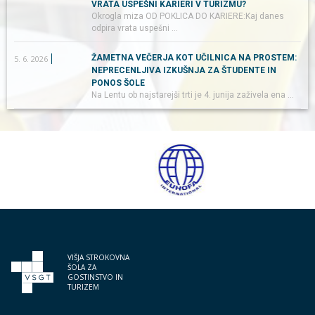
VRATA USPEŠNI KARIERI V TURIZMU?
Okrogla miza OD POKLICA DO KARIERE:Kaj danes
odpira vrata uspešni …
ŽAMETNA VEČERJA KOT UČILNICA NA PROSTEM:
5. 6. 2026
NEPRECENLJIVA IZKUŠNJA ZA ŠTUDENTE IN
PONOS ŠOLE
Na Lentu ob najstarejši trti je 4. junija zaživela ena …
VIŠJA STROKOVNA
ŠOLA ZA
GOSTINSTVO IN
TURIZEM