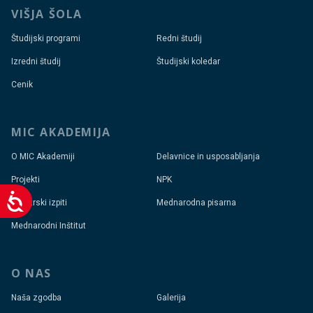
VIŠJA ŠOLA
Študijski programi
Redni študij
Izredni študij
Študijski koledar
Cenik
MIC AKADEMIJA
O MIC Akademiji
Delavnice in usposabljanja
Projekti
NPK
Dostopnost
Mojstrski izpiti
Mednarodna pisarna
Mednarodni Inštitut
O NAS
Naša zgodba
Galerija