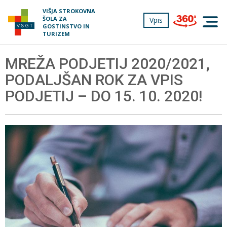
Prosimo,
VIŠJA STROKOVNA
upoštevajte:
ŠOLA ZA
Vpis
Tog
To
GOSTINSTVO IN
navi
TURIZEM
spletno
mesto
vključuje
MREŽA PODJETIJ 2020/2021,
sistem
dostopnosti.
PODALJŠAN ROK ZA VPIS
PODJETIJ – DO 15. 10. 2020!