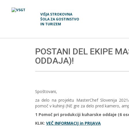
Prosimo,
upoštevajte:
To
VIŠJA STROKOVNA
ŠOLA ZA GOSTINSTVO
spletno
IN TURIZEM
mesto
vključuje
sistem
dostopnosti.
Pritisnite
POSTANI DEL EKIPE MA
Control-
ODDAJA)!
F11,
da
prilagodite
spletno
mesto
slabovidnim,
Spoštovani,
ki
za delo na projektu MasterChef Slovenija 2021
uporabljajo
pomoč v kuhinji (NE gre za delo pred kamero, amp
bralnik
zaslona;
1 Pomoč pri produkciji kuharske oddaje (6 os
Pritisnite
KLIK:
VEČ INFORMACIJ in PRIJAVA
Control-