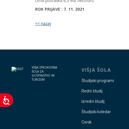
Urna postavka 6,3 eur neto/uro.
ROK PRIJAVE : 7. 11. 2021
<< nazaj
VIŠJA STROKOVNA
VIŠJA ŠOLA
ŠOLA ZA
GOSTINSTVO IN
TURIZEM
Študijski programi
Redni študij
Dostopnost
Izredni študij
Študijski koledar
Cenik