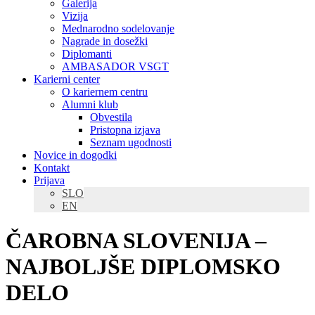
Galerija
Vizija
Mednarodno sodelovanje
Nagrade in dosežki
Diplomanti
AMBASADOR VSGT
Karierni center
O kariernem centru
Alumni klub
Obvestila
Pristopna izjava
Seznam ugodnosti
Novice in dogodki
Kontakt
Prijava
SLO
EN
ČAROBNA SLOVENIJA –
NAJBOLJŠE DIPLOMSKO
DELO