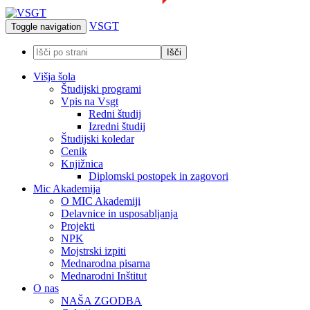
VSGT
Toggle navigation
Višja šola
Študijski programi
Vpis na Vsgt
Redni študij
Izredni študij
Študijski koledar
Cenik
Knjižnica
Diplomski postopek in zagovori
Mic Akademija
O MIC Akademiji
Delavnice in usposabljanja
Projekti
NPK
Mojstrski izpiti
Mednarodna pisarna
Mednarodni Inštitut
O nas
NAŠA ZGODBA