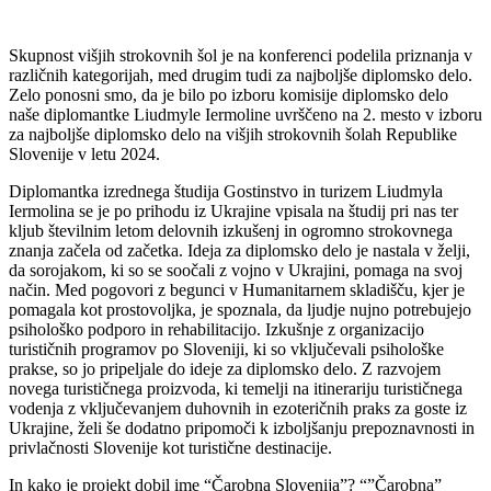
Skupnost višjih strokovnih šol je na konferenci podelila priznanja v
različnih kategorijah, med drugim tudi za najboljše diplomsko delo.
Zelo ponosni smo, da je bilo po izboru komisije diplomsko delo
naše diplomantke Liudmyle Iermoline uvrščeno na 2. mesto v izboru
za najboljše diplomsko delo na višjih strokovnih šolah Republike
Slovenije v letu 2024.
Diplomantka izrednega študija Gostinstvo in turizem Liudmyla
Iermolina se je po prihodu iz Ukrajine vpisala na študij pri nas ter
kljub številnim letom delovnih izkušenj in ogromno strokovnega
znanja začela od začetka. Ideja za diplomsko delo je nastala v želji,
da sorojakom, ki so se soočali z vojno v Ukrajini, pomaga na svoj
način. Med pogovori z begunci v Humanitarnem skladišču, kjer je
pomagala kot prostovoljka, je spoznala, da ljudje nujno potrebujejo
psihološko podporo in rehabilitacijo. Izkušnje z organizacijo
turističnih programov po Sloveniji, ki so vključevali psihološke
prakse, so jo pripeljale do ideje za diplomsko delo. Z razvojem
novega turističnega proizvoda, ki temelji na itinerariju turističnega
vodenja z vključevanjem duhovnih in ezoteričnih praks za goste iz
Ukrajine, želi še dodatno pripomoči k izboljšanju prepoznavnosti in
privlačnosti Slovenije kot turistične destinacije.
In kako je projekt dobil ime “Čarobna Slovenija”? “”Čarobna”