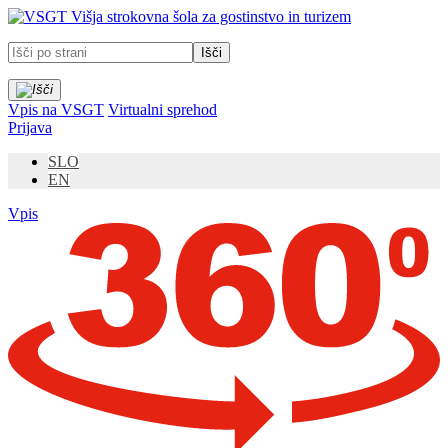
Prosimo,
Višja strokovna šola za gostinstvo in turizem
upoštevajte:
To
spletno
mesto
vključuje
Vpis na VSGT
Virtualni sprehod
sistem
Prijava
dostopnosti.
SLO
EN
Vpis