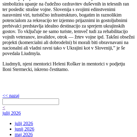
simbolizira upanje na čudežno ozdravitev duševnih in telesnih ran
ter posledic strašne vojne. Slovenija s svojimi edinstvenimi
naravnimi viri, turistično infrastrukturo, bogatim in raznolikim
potencialom za rekreacijo ter izjemno prijaznimi in gostoljubnimi
prebivalci predstavlja idealno destinacijo za sprejem ukrajinskih
gostov. To vključuje ne samo turiste, temveč tudi za rehabilitacijo
vojnih veteranov, invalidov, otrok — žrtev vojne ipd. Takšni obsežni
projekti (komercialni ali dobrodelni) bi morali biti obravnavani na
nacionalni ali vladni ravni tako v Ukrajini kot v Sloveniji,” je še
povedala Liudmyla.
Liudmyli, njeni mentorici Heleni Rošker in mentorici v podjetju
Iloni Stermecki, iskreno čestitamo.
<< nazaj
<
julij 2026
julij 2026
junij 2026
maj 2026